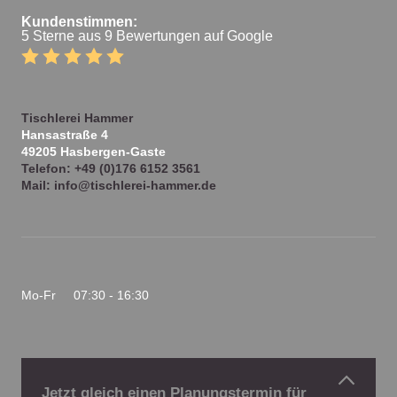
Kundenstimmen:
5 Sterne aus 9 Bewertungen auf Google
Tischlerei Hammer
Hansastraße 4
49205
Hasbergen-Gaste
Telefon:
+49 (0)176 6152 3561
Mail:
info@tischlerei-hammer.de
Mo-Fr
07:30 - 16:30
Impressum
|
Datenschutz
Jetzt gleich einen Planungstermin für